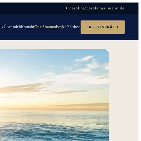
✦ carolin@carolinmallmann.de
p
Über mich
Kontakt
One Shamanism
NLP Lisbon
ERSTGESPRÄCH