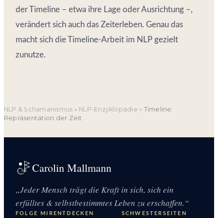
der Timeline – etwa ihre Lage oder Ausrichtung –,
verändert sich auch das Zeiterleben. Genau das
macht sich die Timeline-Arbeit im NLP gezielt
zunutze.
NLP & Schamanismus
»
NLP-Enzyklopädie
»
Timeline:
Repräsentation der Zeit
Carolin Mallmann
„Jeder Mensch trägt die Kraft in sich, sich ein
erfülltes & selbstbestimmtes Leben zu erschaffen.“
FOLGE MIR
ENTDECKEN
SCHWESTERSEITEN