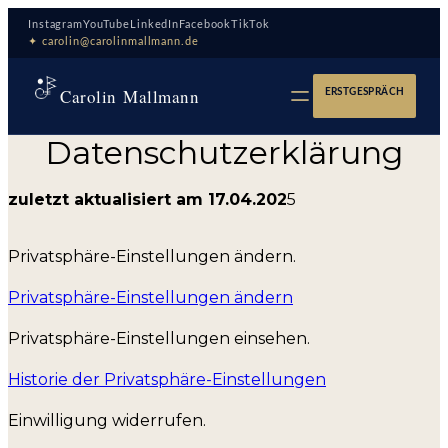
Zum
Instagram
YouTube
LinkedIn
Facebook
TikTok
Inhalt
✦ carolin@carolinmallmann.de
springen
Carolin Mallmann
ERSTGESPRÄCH
Datenschutzerklärung
zuletzt aktualisiert am 17.04.202
5
Privatsphäre-Einstellungen ändern.
Privatsphäre-Einstellungen ändern
Privatsphäre-Einstellungen einsehen.
Historie der Privatsphäre-Einstellungen
Einwilligung widerrufen.