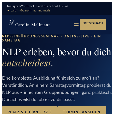
Zum
Instagram
YouTube
LinkedIn
Facebook
TikTok
Inhalt
✦ carolin@carolinmallmann.de
springen
Carolin Mallmann
ERSTGESPRÄCH
NLP-EINFÜHRUNGSSEMINAR · ONLINE-LIVE · EIN
SAMSTAG
NLP erleben, bevor du dich
entscheidest
.
Eine komplette Ausbildung fühlt sich zu groß an?
Verständlich. An einem Samstagvormittag probierst du
NLP aus – in echten Gruppenübungen, ganz praktisch.
Danach weißt du, ob es zu dir passt.
PLATZ SICHERN – 77 €
TERMINE ANSEHEN