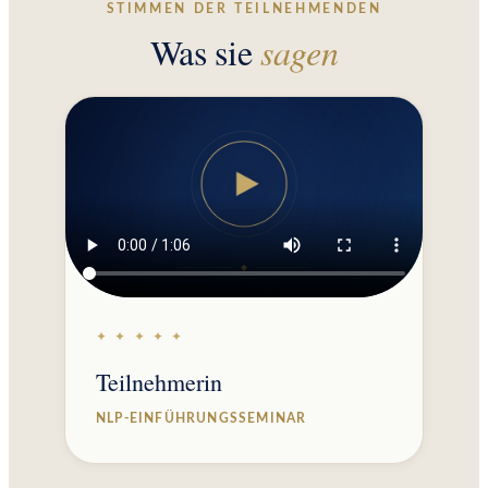
STIMMEN DER TEILNEHMENDEN
Was sie
sagen
✦ ✦ ✦ ✦ ✦
Teilnehmerin
NLP-EINFÜHRUNGSSEMINAR