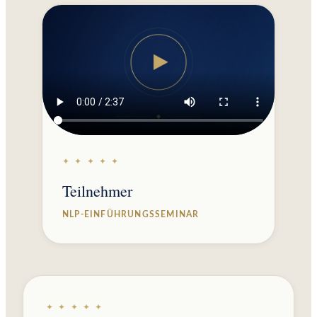
✦ ✦ ✦ ✦ ✦
Teilnehmer
NLP-EINFÜHRUNGSSEMINAR
✦ ✦ ✦ ✦ ✦