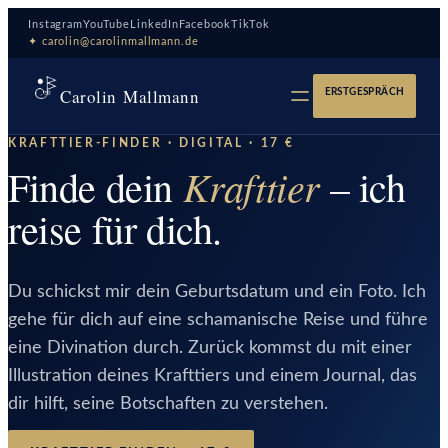
Zum
Instagram
YouTube
LinkedIn
Facebook
TikTok
Inhalt
✦ carolin@carolinmallmann.de
springen
Carolin Mallmann
ERSTGESPRÄCH
KRAFTTIER-FINDER · DIGITAL · 17 €
Krafttier
Finde dein
– ich
reise für dich.
Du schickst mir dein Geburtsdatum und ein Foto. Ich
gehe für dich auf eine schamanische Reise und führe
eine Divination durch. Zurück kommst du mit einer
Illustration deines Krafttiers und einem Journal, das
dir hilft, seine Botschaften zu verstehen.