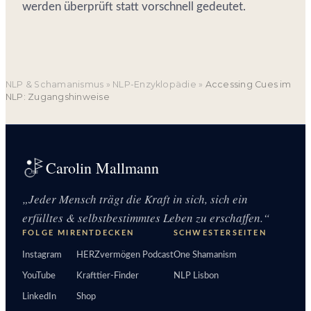
werden überprüft statt vorschnell gedeutet.
NLP & Schamanismus
»
NLP-Enzyklopädie
»
Accessing Cues im
NLP: Zugangshinweise
Carolin Mallmann
„Jeder Mensch trägt die Kraft in sich, sich ein
erfülltes & selbstbestimmtes Leben zu erschaffen.“
FOLGE MIR
ENTDECKEN
SCHWESTERSEITEN
Instagram
HERZvermögen Podcast
One Shamanism
YouTube
Krafttier-Finder
NLP Lisbon
LinkedIn
Shop