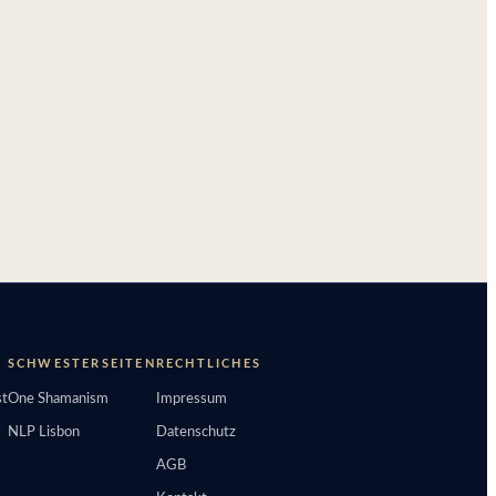
SCHWESTERSEITEN
RECHTLICHES
t
One Shamanism
Impressum
NLP Lisbon
Datenschutz
AGB