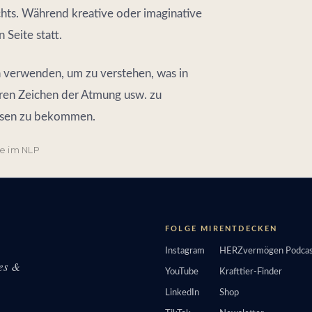
chts. Während kreative oder imaginative
 Seite statt.
n verwenden, um zu verstehen, was in
eren Zeichen der Atmung usw. zu
essen zu bekommen.
e im NLP
FOLGE MIR
ENTDECKEN
Instagram
HERZvermögen Podcas
tes &
YouTube
Krafttier-Finder
LinkedIn
Shop