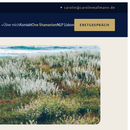
✦ carolin@carolinmallmann.de
p
Über mich
Kontakt
One Shamanism
NLP Lisbon
ERSTGESPRÄCH