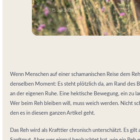
15. Juli 2026
Wenn Menschen auf einer schamanischen Reise dem Reh 
denselben Moment: Es steht plötzlich da, am Rand des B
an der eigenen Ruhe. Eine hektische Bewegung, ein zu l
Wer beim Reh bleiben will, muss weich werden. Nicht sc
den es in diesem ganzen Artikel geht.
Das Reh wird als Krafttier chronisch unterschätzt. Es gilt
Sanftmut. Aber wer einmal beobachtet hat, wie ein Reh e