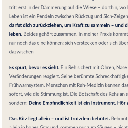
tritt erst in der Dämmerung auf die Wiese – dorthin, wo 
Leben ist ein Pendeln zwischen Rückzug und Sich-Zeigen.
darfst dich zurückziehen, um Kraft zu sammeln – und 
leben.
Beides gehört zusammen. In meiner Praxis kommt 
nur noch das eine können: sich verstecken oder sich üb
dazwischen.
Es spürt, bevor es sieht.
Ein Reh sichert mit Ohren, Nase 
Veränderungen reagiert. Seine berühmte Schreckhaftigkeit 
Frühwarnsystem. Menschen mit Reh-Medizin kennen das:
sofort, wie die Stimmung ist. Die Botschaft des Rehs an si
sondern:
Deine Empfindlichkeit ist ein Instrument. Hör a
Das Kitz liegt allein – und ist trotzdem behütet.
Rehmütte
allein in hohes Gras und kommen nur zum Säugen – nicht