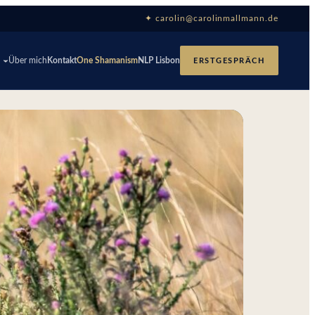
✦ carolin@carolinmallmann.de
p
Über mich
Kontakt
One Shamanism
NLP Lisbon
ERSTGESPRÄCH