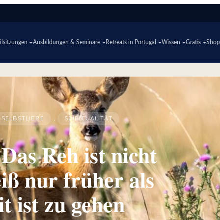
lsitzungen
Ausbildungen & Seminare
Retreats in Portugal
Wissen
Gratis
Sho
SELBSTLIEBE
, 
SPIRITUALITÄT
 Das Reh ist nicht
iß nur früher als
t ist zu gehen