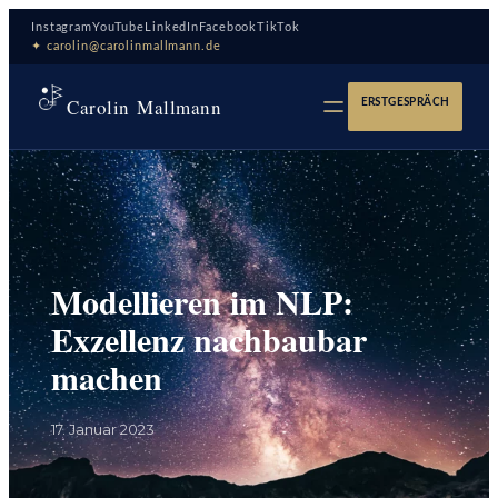
Zum
Instagram
YouTube
LinkedIn
Facebook
TikTok
Inhalt
✦ carolin@carolinmallmann.de
springen
Carolin Mallmann
ERSTGESPRÄCH
Modellieren im NLP:
Exzellenz nachbaubar
machen
17. Januar 2023