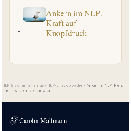
Ankern im NLP:
Kraft auf
Knopfdruck
NLP & Schamanismus
»
NLP-Enzyklopädie
»
Anker im NLP: Reiz
und Reaktion verknüpfen
Carolin Mallmann