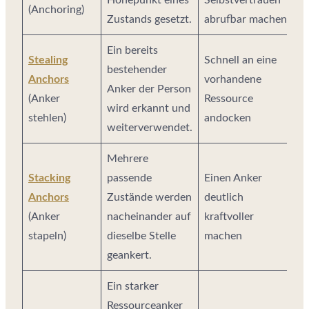
Höhepunkt eines
Selbstvertrauen
(Anchoring)
Zustands gesetzt.
abrufbar machen
Ein bereits
Stealing
Schnell an eine
bestehender
Anchors
vorhandene
Anker der Person
(Anker
Ressource
wird erkannt und
stehlen)
andocken
weiterverwendet.
Mehrere
Stacking
passende
Einen Anker
Anchors
Zustände werden
deutlich
(Anker
nacheinander auf
kraftvoller
stapeln)
dieselbe Stelle
machen
geankert.
Ein starker
Ressourceanker