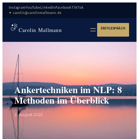
Zum
Instagram
YouTube
LinkedIn
Facebook
TikTok
Inhalt
✦ carolin@carolinmallmann.de
springen
Carolin Mallmann
ERSTGESPRÄCH
Ankertechniken im NLP: 8
Methoden im Überblick
3. August 2022