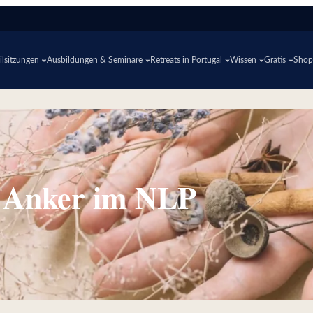
lsitzungen
Ausbildungen & Seminare
Retreats in Portugal
Wissen
Gratis
Sho
e Anker im NLP