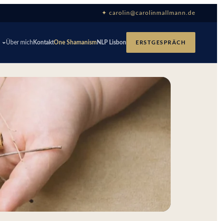
✦ carolin@carolinmallmann.de
p
Über mich
Kontakt
One Shamanism
NLP Lisbon
ERSTGESPRÄCH