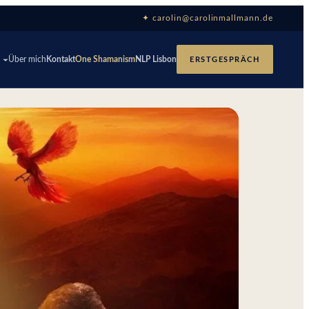
✦ carolin@carolinmallmann.de
p
Über mich
Kontakt
One Shamanism
NLP Lisbon
ERSTGESPRÄCH