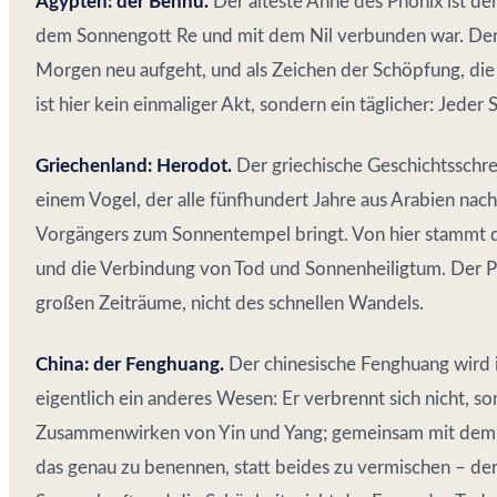
Ägypten: der Bennu.
Der älteste Ahne des Phönix ist der
dem Sonnengott Re und mit dem Nil verbunden war. Der B
Morgen neu aufgeht, und als Zeichen der Schöpfung, die
ist hier kein einmaliger Akt, sondern ein täglicher: Jede
Griechenland: Herodot.
Der griechische Geschichtsschre
einem Vogel, der alle fünfhundert Jahre aus Arabien nac
Vorgängers zum Sonnentempel bringt. Von hier stammt 
und die Verbindung von Tod und Sonnenheiligtum. Der Ph
großen Zeiträume, nicht des schnellen Wandels.
China: der Fenghuang.
Der chinesische Fenghuang wird i
eigentlich ein anderes Wesen: Er verbrennt sich nicht, s
Zusammenwirken von Yin und Yang; gemeinsam mit dem Dra
das genau zu benennen, statt beides zu vermischen – der