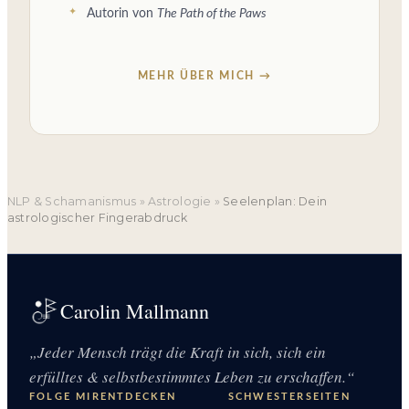
Autorin von
The Path of the Paws
MEHR ÜBER MICH →
NLP & Schamanismus
»
Astrologie
»
Seelenplan: Dein
astrologischer Fingerabdruck
Carolin Mallmann
„Jeder Mensch trägt die Kraft in sich, sich ein
erfülltes & selbstbestimmtes Leben zu erschaffen.“
FOLGE MIR
ENTDECKEN
SCHWESTERSEITEN