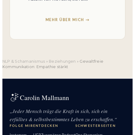
MEHR ÜBER MICH →
NLP & Schamanismus
»
Beziehungen
»
Gewaltfreie
Kommunikation: Empathie stärkt
Carolin Mallmann
„Jeder Mensch trägt die Kraft in sich, sich ein
erfülltes & selbstbestimmtes Leben zu erschaffen.“
FOLGE MIR
ENTDECKEN
SCHWESTERSEITEN