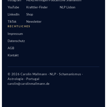
Instagram
HERZvermögen Podcast
One Shamanism
YouTube
Krafttier-Finder
NLP Lisbon
LinkedIn
Shop
TikTok
Newsletter
RECHTLICHES
Impressum
Datenschutz
AGB
Kontakt
© 2026 Carolin Mallmann · NLP · Schamanismus ·
Astrologie · Portugal
carolin@carolinmallmann.de