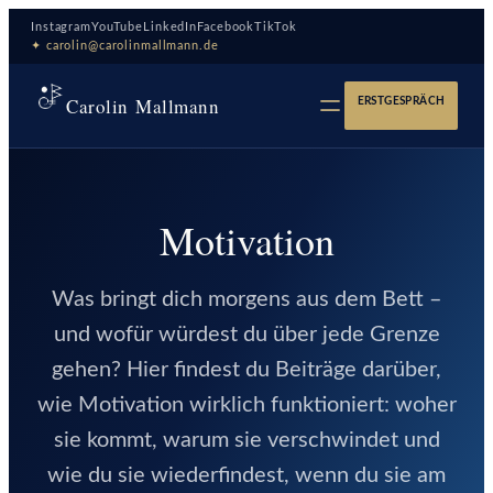
Zum
Instagram
YouTube
LinkedIn
Facebook
TikTok
Inhalt
✦ carolin@carolinmallmann.de
springen
Carolin Mallmann
ERSTGESPRÄCH
Motivation
Was bringt dich morgens aus dem Bett –
und wofür würdest du über jede Grenze
gehen? Hier findest du Beiträge darüber,
wie Motivation wirklich funktioniert: woher
sie kommt, warum sie verschwindet und
wie du sie wiederfindest, wenn du sie am