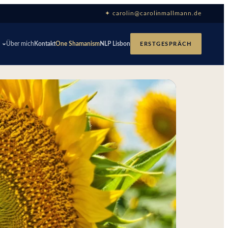
✦ carolin@carolinmallmann.de
p
Über mich
Kontakt
One Shamanism
NLP Lisbon
ERSTGESPRÄCH