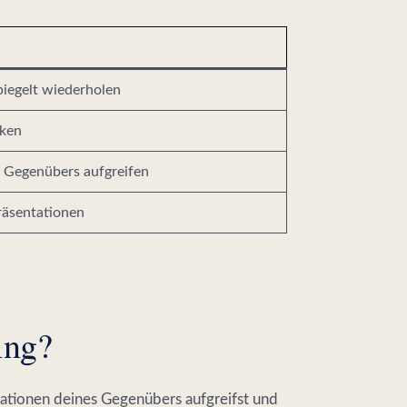
iegelt wiederholen
rken
s Gegenübers aufgreifen
räsentationen
ing?
mationen deines Gegenübers aufgreifst und