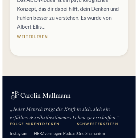
Das ABC-Modell ist ein psychologisches
Konzept, das dir dabei hilft, dein Denken und
Fühlen besser zu verstehen. Es wurde von
Albert Ellis…
WEITERLESEN
Carolin Mallmann
„Jeder Mensch trägt die Kraft in sich, sich ein
erfülltes & selbstbestimmtes Leben zu erschaffen.“
FOLGE MIR
ENTDECKEN
SCHWESTERSEITEN
Instagram
HERZvermögen Podcast
One Shamanism