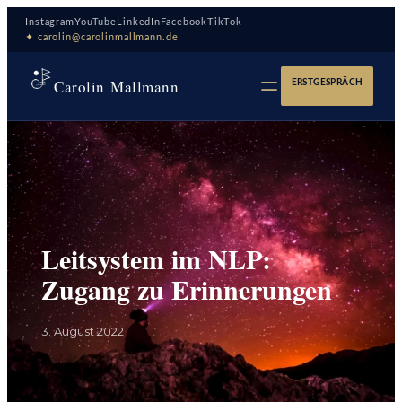
Zum
Instagram
YouTube
LinkedIn
Facebook
TikTok
Inhalt
✦ carolin@carolinmallmann.de
springen
Carolin Mallmann
ERSTGESPRÄCH
Leitsystem im NLP:
Zugang zu Erinnerungen
3. August 2022