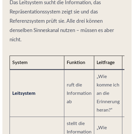
Das Leitsystem sucht die Information, das
Repräsentationssystem zeigt sie und das
Referenzsystem prüft sie. Alle drei können
denselben Sinneskanal nutzen – müssen es aber
nicht.
System
Funktion
Leitfrage
Beis
„Wie
ruft die
komme ich
Du h
Leitsystem
Information
an die
inne
ab
Erinnerung
ein
heran?“
stellt die
„Wie
Du s
Information