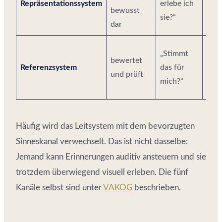
Repräsentationssystem
erlebe ich
Szen
bewusst
sie?“
inne
dar
Ein
„Stimmt
bewertet
Körp
Referenzsystem
das für
und prüft
bestä
mich?“
so w
Häufig wird das Leitsystem mit dem bevorzugten
Sinneskanal verwechselt. Das ist nicht dasselbe:
Jemand kann Erinnerungen auditiv ansteuern und sie
trotzdem überwiegend visuell erleben. Die fünf
Kanäle selbst sind unter
VAKOG
beschrieben.