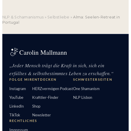
NLP & Schamanismus
»
Selbstliebe
»
Alma: Seelen-Retreat in
Portugal
Carolin Mallmann
„Jeder Mensch trägt die Kraft in sich, sich ein
erfülltes & selbstbestimmtes Leben zu erschaffen.“
FOLGE MIR
ENTDECKEN
SCHWESTERSEITEN
Instagram
HERZvermögen Podcast
One Shamanism
YouTube
Krafttier-Finder
NLP Lisbon
LinkedIn
Shop
TikTok
Newsletter
RECHTLICHES
Impressum