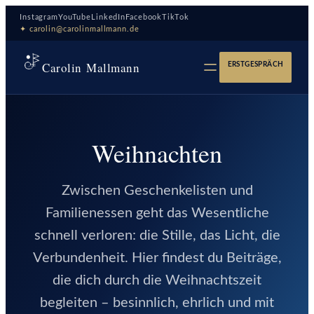
Zum
Instagram
YouTube
LinkedIn
Facebook
TikTok
Inhalt
✦ carolin@carolinmallmann.de
springen
Carolin Mallmann
ERSTGESPRÄCH
Weihnachten
Zwischen Geschenkelisten und
Familienessen geht das Wesentliche
schnell verloren: die Stille, das Licht, die
Verbundenheit. Hier findest du Beiträge,
die dich durch die Weihnachtszeit
begleiten – besinnlich, ehrlich und mit