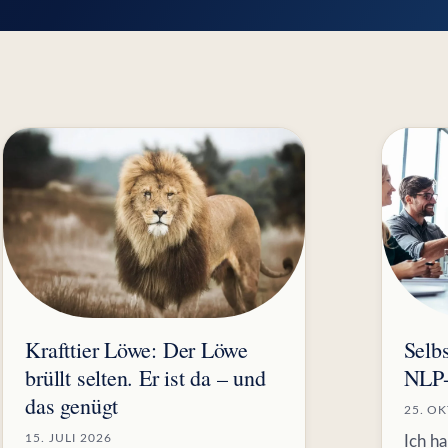
Krafttier Löwe: Der Löwe
Selbs
brüllt selten. Er ist da – und
NLP-
das genügt
25. O
15. JULI 2026
Ich h