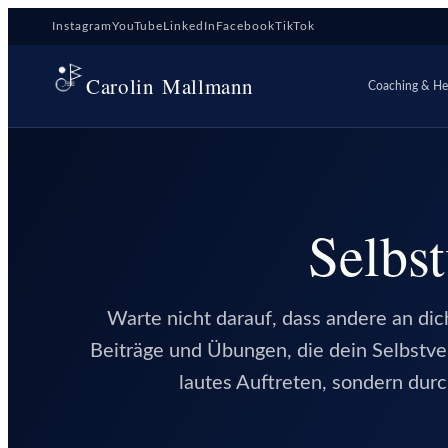
Zum
Instagram
YouTube
LinkedIn
Facebook
TikTok
Inhalt
springen
Carolin Mallmann
Coaching & Hei
Selbst
Warte nicht darauf, dass andere an dich
Beiträge und Übungen, die dein Selbstver
lautes Auftreten, sondern durc