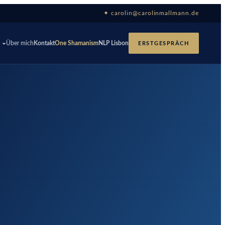
✦ carolin@carolinmallmann.de
p
Über mich
Kontakt
One Shamanism
NLP Lisbon
ERSTGESPRÄCH