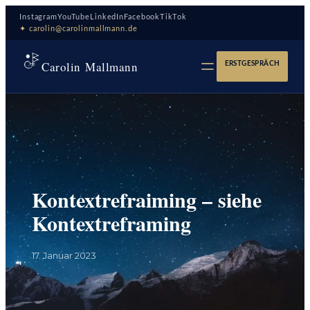
Zum
Instagram
YouTube
LinkedIn
Facebook
TikTok
Inhalt
✦ carolin@carolinmallmann.de
springen
Carolin Mallmann
ERSTGESPRÄCH
Kontextrefraiming – siehe
Kontextreframing
17. Januar 2023