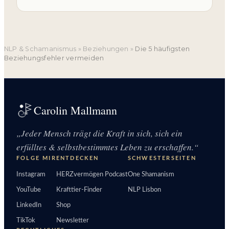
NLP & Schamanismus
»
Beziehungen
»
Die 5 häufigsten
Beziehungsfehler vermeiden
Carolin Mallmann
„Jeder Mensch trägt die Kraft in sich, sich ein
erfülltes & selbstbestimmtes Leben zu erschaffen.“
FOLGE MIR
ENTDECKEN
SCHWESTERSEITEN
Instagram
HERZvermögen Podcast
One Shamanism
YouTube
Krafttier-Finder
NLP Lisbon
LinkedIn
Shop
TikTok
Newsletter