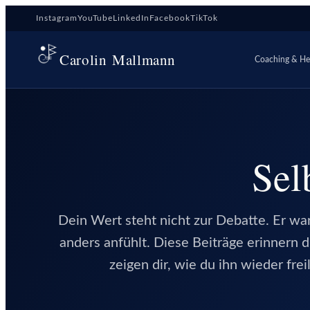
Zum
Instagram
YouTube
LinkedIn
Facebook
TikTok
Inhalt
springen
Carolin Mallmann
Coaching & Hei
Sel
Dein Wert steht nicht zur Debatte. Er w
anders anfühlt. Diese Beiträge erinnern di
zeigen dir, wie du ihn wieder fre