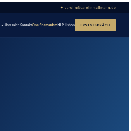
✦ carolin@carolinmallmann.de
p
Über mich
Kontakt
One Shamanism
NLP Lisbon
ERSTGESPRÄCH