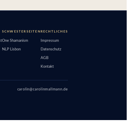
SCHWESTERSEITEN
RECHTLICHES
t
One Shamanism
Impressum
NLP Lisbon
Datenschutz
AGB
Kontakt
carolin@carolinmallmann.de