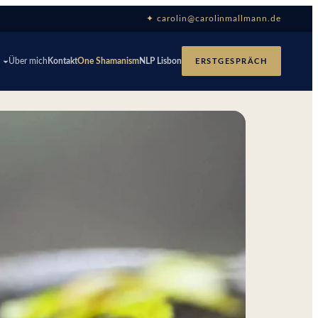
✦ carolin@carolinmallmann.de
p
Über mich
Kontakt
One Shamanism
NLP Lisbon
ERSTGESPRÄCH