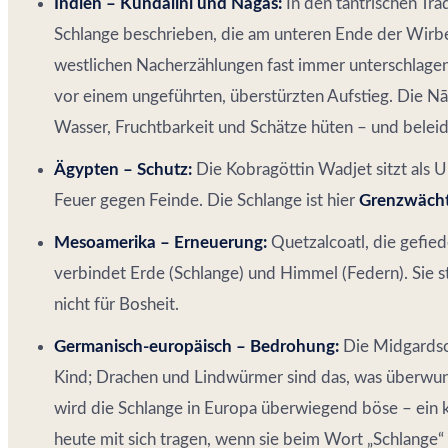
Indien – Kundalini und Nāgas:
In den tantrischen Tra
Schlange beschrieben, die am unteren Ende der Wirbel
westlichen Nacherzählungen fast immer unterschlagen
vor einem ungeführten, überstürzten Aufstieg. Die N
Wasser, Fruchtbarkeit und Schätze hüten – und beleidi
Ägypten – Schutz:
Die Kobragöttin Wadjet sitzt als U
Feuer gegen Feinde. Die Schlange ist hier
Grenzwächt
Mesoamerika – Erneuerung:
Quetzalcoatl, die gefie
verbindet Erde (Schlange) und Himmel (Federn). Sie s
nicht für Bosheit.
Germanisch-europäisch – Bedrohung:
Die Midgardsch
Kind; Drachen und Lindwürmer sind das, was überwund
wird die Schlange in Europa überwiegend böse – ein k
heute mit sich tragen, wenn sie beim Wort „Schlang