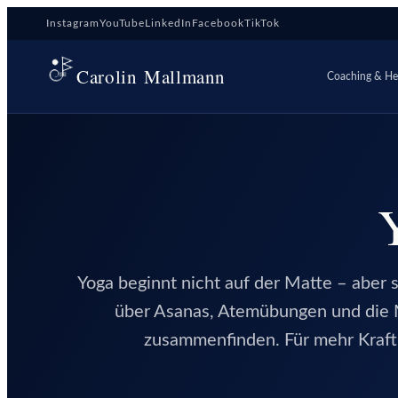
Zum
Instagram
YouTube
LinkedIn
Facebook
TikTok
Inhalt
springen
Carolin Mallmann
Coaching & Hei
Yoga beginnt nicht auf der Matte – aber si
über Asanas, Atemübungen und die 
zusammenfinden. Für mehr Kraft