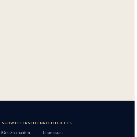
SCHWESTERSEITEN
RECHTLICHES
t
One Shamanism
Impressum