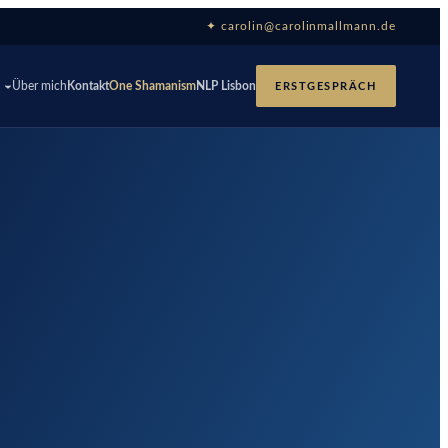
✦ carolin@carolinmallmann.de
p
Über mich
Kontakt
One Shamanism
NLP Lisbon
ERSTGESPRÄCH